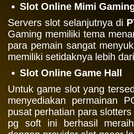
Slot Online Mimi Gamin
Servers slot selanjutnya di
P
Gaming memiliki tema mena
para pemain sangat menyuk
memiliki setidaknya lebih dari
Slot Online Game Hall
Untuk game slot yang tersed
menyediakan permainan PG
pusat perhatian para slotter
pg soft ini berhasil mera