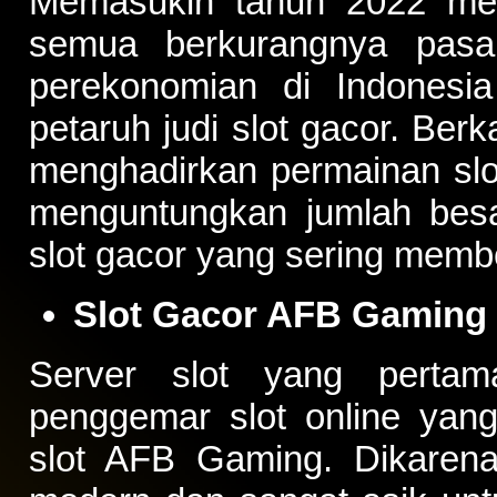
Memasukin tahun 2022 men
semua berkurangnya pasa
perekonomian di Indonesi
petaruh judi slot gacor. Berk
menghadirkan permainan slot
menguntungkan jumlah besar
slot gacor yang sering memb
Slot Gacor AFB Gaming
Server slot yang pert
penggemar slot online yan
slot AFB Gaming. Dikarena