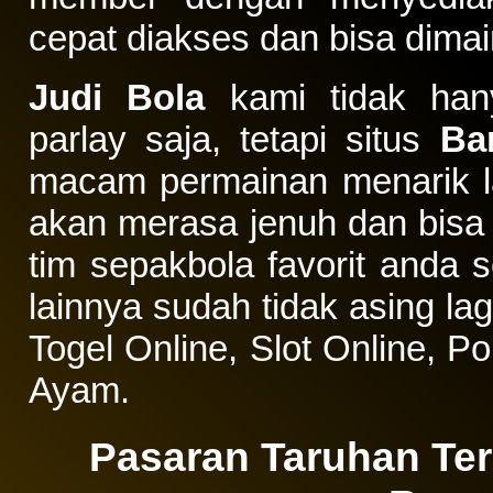
cepat diakses dan bisa dima
Judi Bola
kami tidak han
parlay saja, tetapi situs
Ba
macam permainan menarik la
akan merasa jenuh dan bisa 
tim sepakbola favorit anda 
lainnya sudah tidak asing lag
Togel Online, Slot Online, 
Ayam.
Pasaran Taruhan Ter