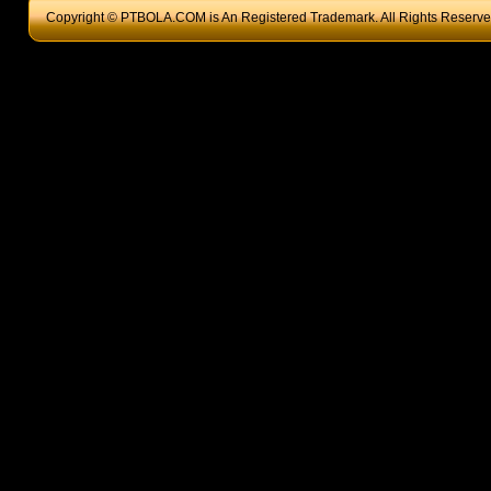
Copyright © PTBOLA.COM is An Registered Trademark. All Rights Reserve