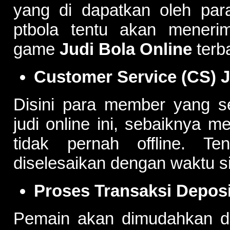
yang di dapatkan oleh par
ptbola tentu akan meneri
game
Judi Bola Online
terba
Customer Service (CS) J
Disini para member yang 
judi online ini, sebaiknya 
tidak pernah offline. T
diselesaikan dengan waktu s
Proses Transaksi Deposi
Pemain akan dimudahkan da