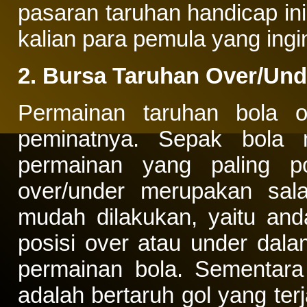
pasaran taruhan handicap in
kalian para pemula yang ing
2. Bursa Taruhan Over/Und
Permainan taruhan bola o
peminatnya. Sepak bola
permainan yang paling po
over/under merupakan sal
mudah dilakukan, yaitu an
posisi over atau under dala
permainan bola. Sementara
adalah bertaruh gol yang ter