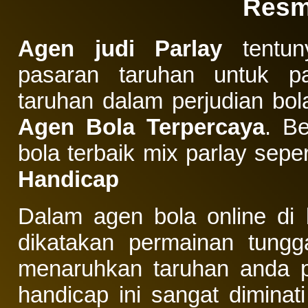
Resm
Agen judi Parlay
tentun
pasaran taruhan untuk pa
taruhan dalam perjudian bol
Agen Bola Terpercaya
. Be
bola terbaik mix parlay seper
Handicap
Dalam agen bola online di 
dikatakan permainan tung
menaruhkan taruhan anda 
handicap ini sangat diminati