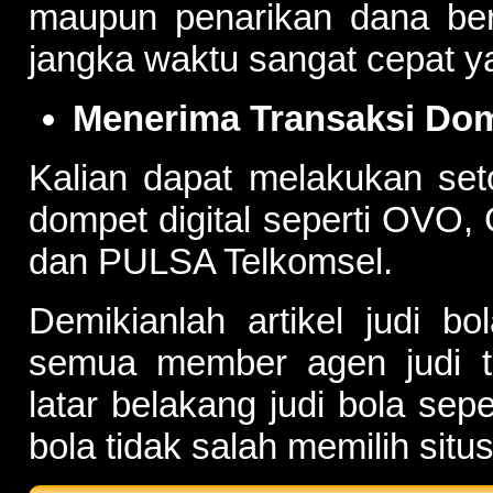
maupun penarikan dana ber
jangka waktu sangat cepat ya
Menerima Transaksi Dom
Kalian dapat melakukan set
dompet digital seperti OV
dan PULSA Telkomsel.
Demikianlah artikel judi bo
semua member agen judi 
latar belakang judi bola sep
bola tidak salah memilih situs