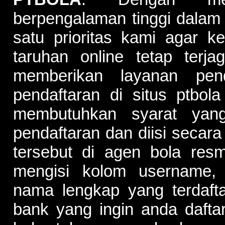
berpengalaman tinggi dalam 
satu prioritas kami agar 
taruhan online tetap terj
memberikan layanan pend
pendaftaran di situs ptbol
membutuhkan syarat yang 
pendaftaran dan diisi secara
tersebut di agen bola resm
mengisi kolom username, 
nama lengkap yang terdaftar,
bank yang ingin anda dafta