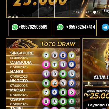
+855762506569
+855762547414
SINGAPORE
06/08/2026
CAMBODIA
07/08/2026
HANOI
07/08/2026
HK TOTO
07/08/2026
MACAU
07/08/2026
OSAKA
07/08/2026
TAIPEI