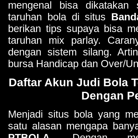
mengenal bisa dikatakan
taruhan bola di situs
Band
berikan tips supaya bisa m
taruhan mix parlay. Cara
dengan sistem silang. Arti
bursa Handicap dan Over/Unde
Daftar Akun Judi Bola
Dengan Pe
Menjadi situs bola yang mem
satu alasan mengapa bany
PTBOLA
. Dengan men